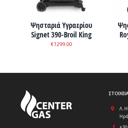
Ψησταριά Υγραερίου
Ψησ
Signet 390-Broil King
Ro
€
1299.00
ΣΤΟΙΧΕΊ
Λ. 
Ηρά
+30