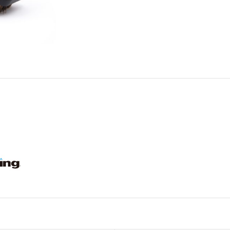
64038
quantity