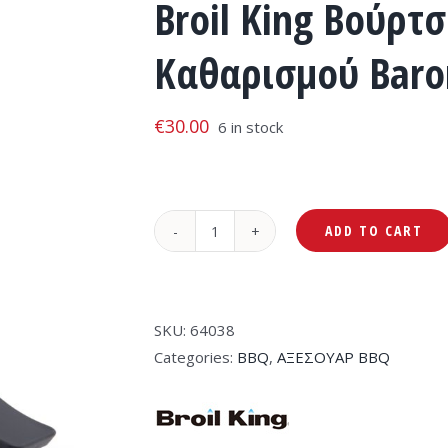
Broil King Βούρτ
Καθαρισμού Baro
€
30.00
6 in stock
ADD TO CART
Broil
King
Βούρτσα
Βούρτσα
SKU:
64038
Καθαρισμού
Categories:
BBQ
,
ΑΞΕΣΟΥΑΡ BBQ
Baron
από
Παλμύρα