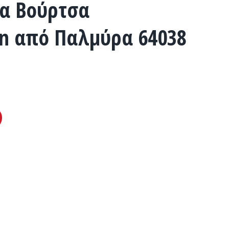
σα Βούρτσα
n από Παλμύρα 64038