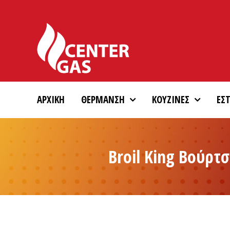
Skip
to
content
ΑΡΧΙΚΗ
ΘΕΡΜΑΝΣΗ
ΚΟΥΖΙΝΕΣ
ΕΣΤ
Broil King Βούρ