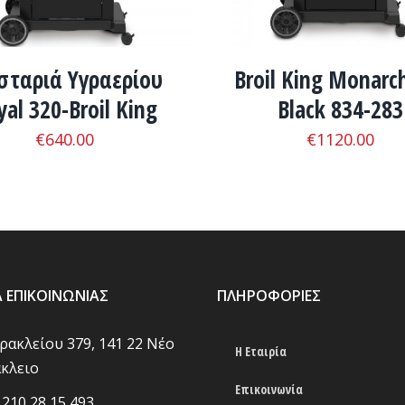
ταριά Υγραερίου
Broil King Monarc
yal 320-Broil King
Black 834-283
€
640.00
€
1120.00
Α ΕΠΙΚΟΙΝΩΝΊΑΣ
ΠΛΗΡΟΦΟΡΊΕΣ
Ηρακλείου 379, 141 22 Νέο
Η Εταιρία
κλειο
Επικοινωνία
 210 28 15 493