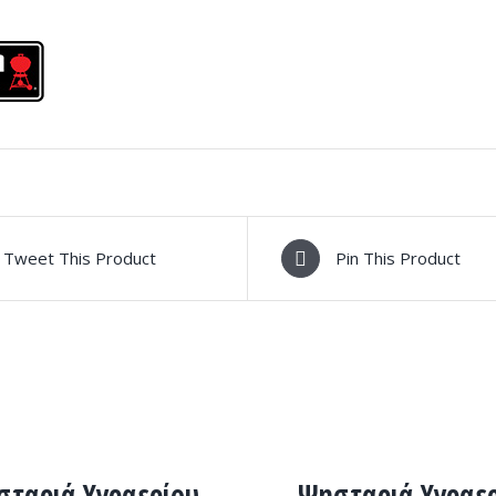
Tweet This Product
Pin This Product
ΛΕΠΤΟΜΈΡΕΙΕΣ
ταριά Υγραερίου
Ψησταριά Υγραε
ΕΙΕΣ