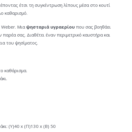
έποντας έτσι τη συγκέντρωση λίπους μέσα στο κουτί
λο καθαρισμό.
ς Weber. Μια
ψησταριά υγραερίου
που σας βοηθάει
ν παρέα σας. Διαθέτει έναν περιμετρικό καυστήρα και
εια του ψησίματος.
το καθάρισμα.
άκι.
κι: (Υ)40 x (Π)130 x (Β) 50