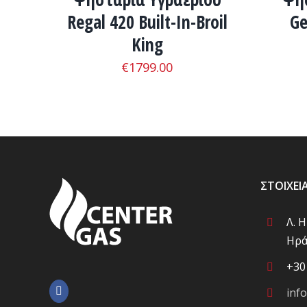
Regal 420 Built-In-Broil
Ge
King
€
1799.00
ΣΤΟΙΧΕΊ
Λ. 
Ηρά
+30
inf