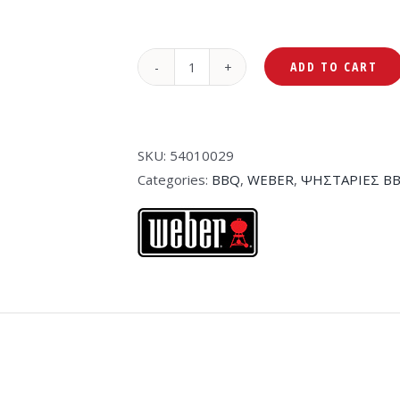
ADD TO CART
Weber
Q2200
Black
quantity
SKU:
54010029
Categories:
BBQ
,
WEBER
,
ΨΗΣΤΑΡΙΕΣ B