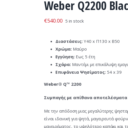
Weber Q2200 Bla
€
540.00
5 in stock
Διαστάσεις:
Υ40 x Π130 x Β50
Χρώμα:
Μαύρο
Εγγύηση:
Εως 5 έτη
Σχάρα:
Μαντέμι με επικάλυψη εμαγ
Επιφάνεια Ψησίματος:
54 x 39
Weber® Q™ 2200
Συμπαγής με απίθανα αποτελέσματα
Με την απόδοση μιας μεγαλύτερης ψησταρ
είναι ιδανική για ψητά, μαγειρευτά φούρ
μαγειρέματος, το υψηλότερο καπάκι και τ