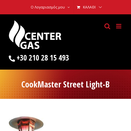
Skip
Ο Λογαριασμός μου
ΚΑΛΆΘΙ
to
content
+30 210 28 15 493
CookMaster Street Light-B