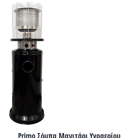
ADD TO
CART
/
ΛΕΠΤΟΜΈΡΕΙΕΣ
Primo Σόμπα Μανιτάρι Υγραερίου