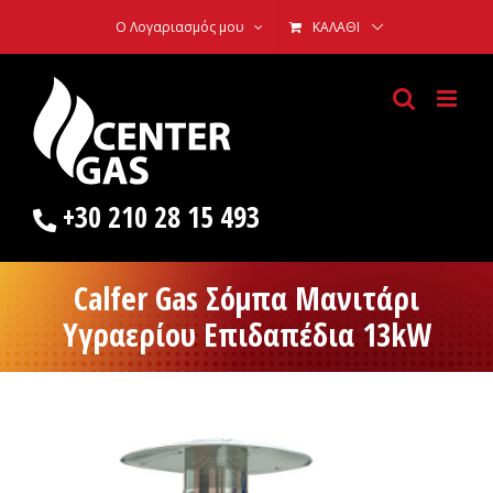
Skip
Ο Λογαριασμός μου
ΚΑΛΆΘΙ
to
content
+30 210 28 15 493
Calfer Gas Σόμπα Μανιτάρι
Υγραερίου Επιδαπέδια 13kW