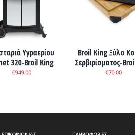
ταριά Υγραερίου
Broil King Ξύλο Κ
net 320-Broil King
Σερβιρίσματος-Broi
€
949.00
€
70.00
Α ΕΠΙΚΟΙΝΩΝΊΑΣ
ΠΛΗΡΟΦΟΡΊΕΣ