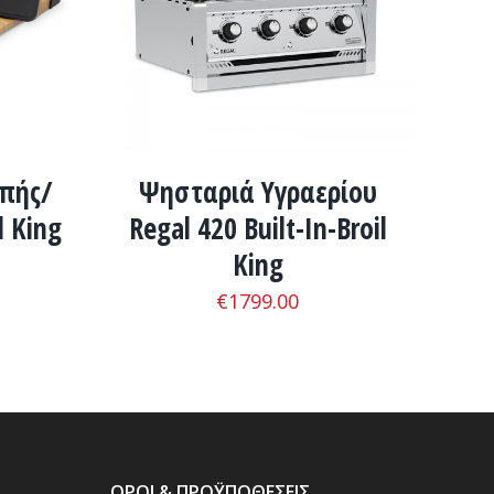
οπής/
Ψησταριά Υγραερίου
l King
Regal 420 Built-In-Broil
King
€
1799.00
ΟΡΟΙ & ΠΡΟΫΠΟΘΕΣΕΙΣ