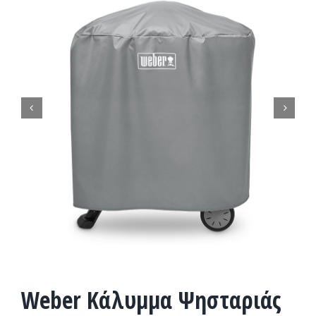


Weber Κάλυμμα Ψησταριάς