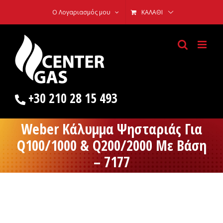
Skip
Ο Λογαριασμός μου
ΚΑΛΆΘΙ
to
content
+30 210 28 15 493
Weber Κάλυμμα Ψησταριάς Για
Q100/1000 & Q200/2000 Με Βάση
– 7177