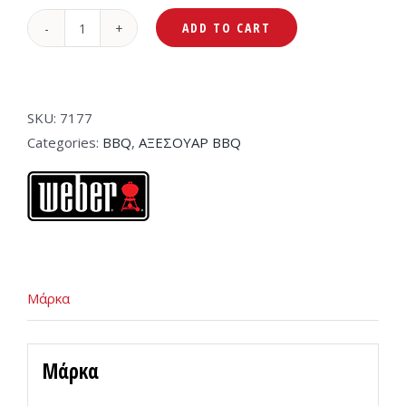
ADD TO CART
Weber
Κάλυμμα
Ψησταριάς
Για
SKU:
7177
Q100/1000
Categories:
BBQ
,
ΑΞΕΣΟΥΑΡ BBQ
&
Q200/2000
Με
Βάση
-
7177
Μάρκα
quantity
Μάρκα