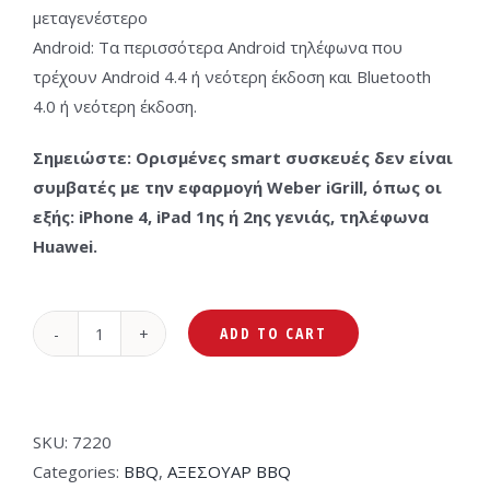
μεταγενέστερο
Android: Τα περισσότερα Android τηλέφωνα που
τρέχουν Android 4.4 ή νεότερη έκδοση και Bluetooth
4.0 ή νεότερη έκδοση.
Σημειώστε: Ορισμένες smart συσκευές δεν είναι
συμβατές με την εφαρμογή Weber iGrill, όπως οι
εξής: iPhone 4, iPad 1ης ή 2ης γενιάς, τηλέφωνα
Huawei.
ADD TO CART
Weber
Θερμόμετρο
iGrill
Mini
SKU:
7220
-
Categories:
BBQ
,
ΑΞΕΣΟΥΑΡ BBQ