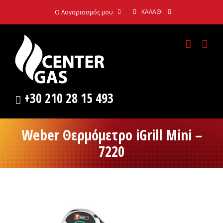
Skip
ΚΑΛΆΘΙ
Ο Λογαριασμός μου
to
content
+30 210 28 15 493
Weber Θερμόμετρο iGrill Mini –
7220