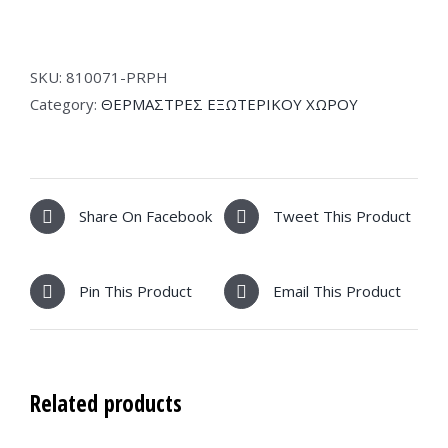
PRPH-
81071
Σόμπα
SKU:
810071-PRPH
Μανιτάρι
Category:
ΘΕΡΜΑΣΤΡΕΣ ΕΞΩΤΕΡΙΚΟΥ ΧΩΡΟΥ
Υγραερίου
Εξωτερικού
Χώρου
Μαύρo
Share On Facebook
Tweet This Product
(810071)
quantity
Pin This Product
Email This Product
Related products