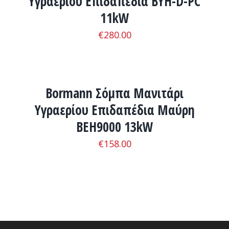
Υγραερίου Επιδαπέδια BYH-D-PC
11kW
€
280.00
ADD
TO
CART
/
Bormann Σόμπα Μανιτάρι
ΛΕΠΤΟΜΈΡΕΙΕΣ
Υγραερίου Επιδαπέδια Μαύρη
BEH9000 13kW
€
158.00