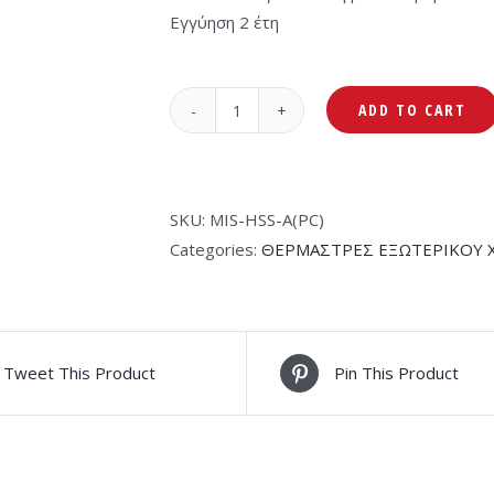
Εγγύηση 2 έτη
ADD TO CART
Mistral
Plus
Σόμπα
Μανιτάρι
SKU:
MIS-HSS-A(PC)
Υγραερίου
Categories:
ΘΕΡΜΑΣΤΡΕΣ ΕΞΩΤΕΡΙΚΟΥ 
Επιδαπέδια
HSS-
A(PC)
13kW
Tweet This Product
Pin This Product
quantity