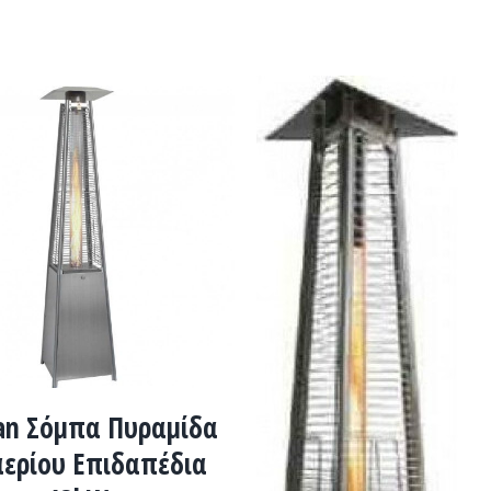
TO CART
/
ΛΕΠΤΟΜΈΡΕΙΕΣ
n Σόμπα Πυραμίδα
αερίου Επιδαπέδια