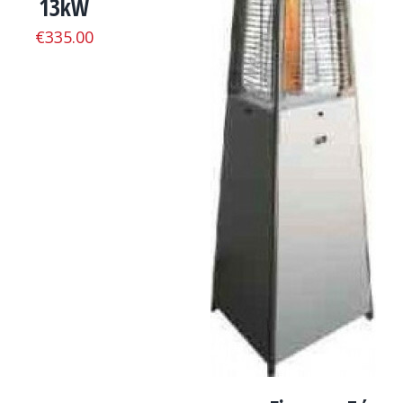
13kW
ADD TO CART
/
ΛΕΠΤΟΜΈΡΕΙΕΣ
€
335.00