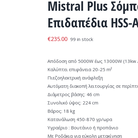
Mistral Plus Σόμ
Επιδαπέδια HSS-
€
235.00
99 in stock
Απόδοση από 5000W έως 13000W (13kw 
Καλύπτει επιφάνεια 20-25 m²
Πιεζοηλεκτρική ανάφλεξη
Αυτόματη διακοπή λειτουργίας σε περίπ
Διάμετρος βάσης: 46 cm
Συνολικό ύψος: 224 cm
Βάρος: 18 kg
Κατανάλωση 450-870 γρ/ωρα
Υγραέριο : Βουτάνιο ή προπάνιο
Με Ροδάκια για εύκολη μετακίνηση