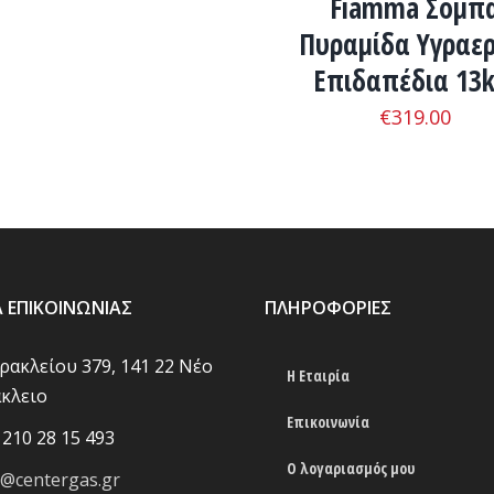
Fiamma Σόμπ
Πυραμίδα Υγραερ
Επιδαπέδια 13
€
319.00
Α ΕΠΙΚΟΙΝΩΝΊΑΣ
ΠΛΗΡΟΦΟΡΊΕΣ
Ηρακλείου 379, 141 22 Νέο
Η Εταιρία
κλειο
Επικοινωνία
 210 28 15 493
Ο λογαριασμός μου
o@centergas.gr