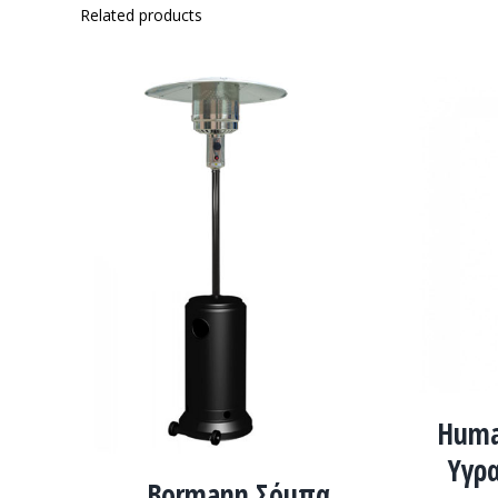
Related products
ADD 
ADD TO CART
/
ΛΕΠΤΟΜΈΡΕΙΕΣ
Huma
Υγρ
Bormann Σόμπα