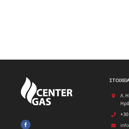
ΣΤΟΙΧΕΊ
Λ. 
Ηρά
+30
inf