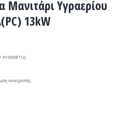
πα Μανιτάρι Υγραερίου
A(PC) 13kW
/ 41000BTU)
τωση ανατροπής