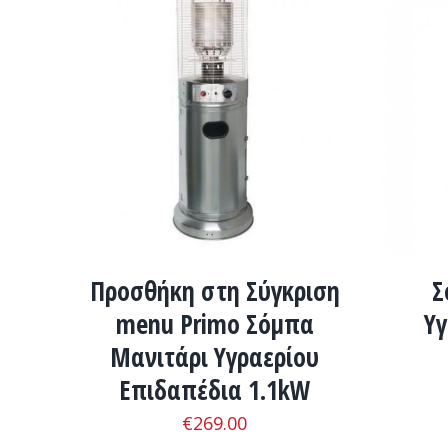
ADD TO CART
/
ΛΕΠΤΟΜΈΡΕΙΕΣ
ADD 
Προσθήκη στη Σύγκριση
Σ
menu Primo Σόμπα
Υγ
Μανιτάρι Υγραερίου
Επιδαπέδια 1.1kW
€
269.00