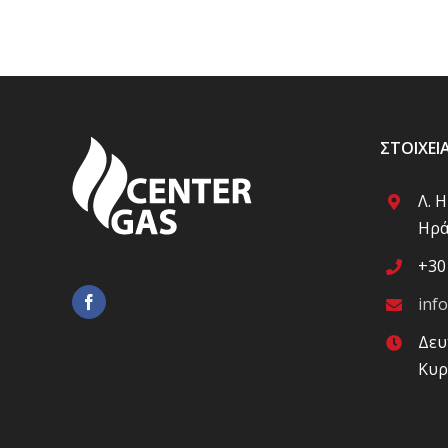
ΣΤΟΙΧΕΊ
Λ. 
Ηρά
+30
inf
Δευ
Κυρ