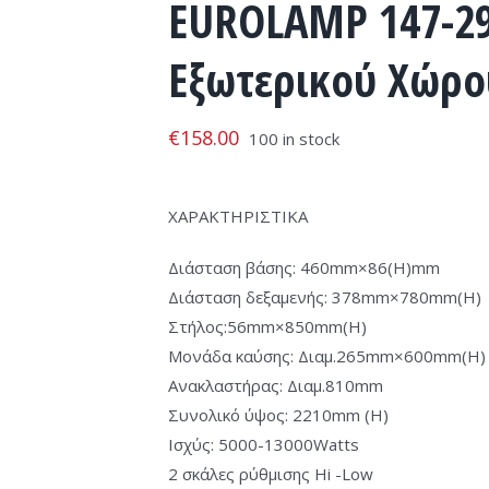
EUROLAMP 147-29
Εξωτερικού Χώρ
€
158.00
100 in stock
ΧΑΡΑΚΤΗΡΙΣΤΙΚΑ
Διάσταση βάσης: 460mm×86(H)mm
Διάσταση δεξαμενής: 378mm×780mm(H)
Στήλος:56mm×850mm(H)
Μονάδα καύσης: Διαμ.265mm×600mm(H)
Ανακλαστήρας: Διαμ.810mm
Συνολικό ύψος: 2210mm (H)
Ισχύς: 5000-13000Watts
2 σκάλες ρύθμισης Hi -Low