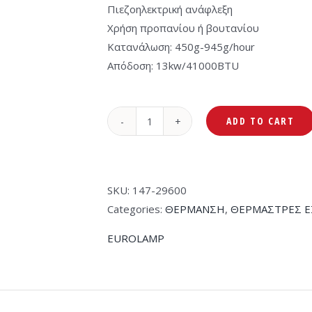
Πιεζοηλεκτρική ανάφλεξη
Χρήση προπανίου ή βουτανίου
Κατανάλωση: 450g-945g/hour
Απόδοση: 13kw/41000BTU
ADD TO CART
EUROLAMP
147-
29600
Σόμπα
SKU:
147-29600
Υγραερίου
Categories:
ΘΕΡΜΑΝΣΗ
,
ΘΕΡΜΑΣΤΡΕΣ Ε
Εξωτερικού
EUROLAMP
Χώρου
Μανιτάρι
Μαύρο
quantity