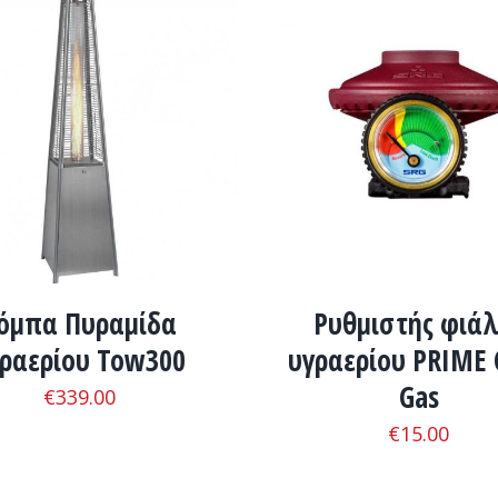
TO CART
/
ΛΕΠΤΟΜΈΡΕΙΕΣ
ADD TO CART
/
ΛΕΠΤΟΜΈ
όμπα Πυραμίδα
Ρυθμιστής φιάλ
ραερίου Tow300
υγραερίου PRIME 
Gas
€
339.00
€
15.00