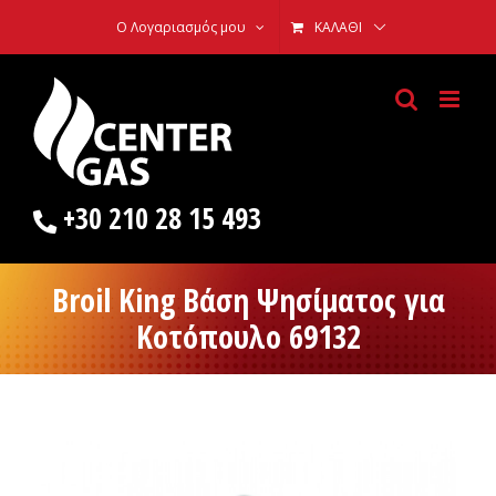
Skip
Ο Λογαριασμός μου
ΚΑΛΆΘΙ
to
content
+30 210 28 15 493
Broil King Bάση Ψησίματος για
Κοτόπουλο 69132