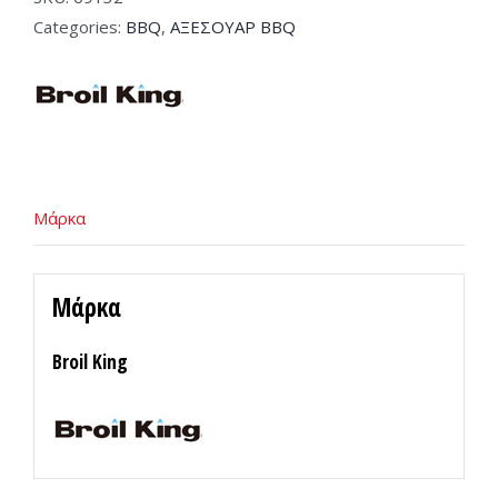
για
Categories:
BBQ
,
ΑΞΕΣΟΥΑΡ BBQ
Κοτόπουλο
69132
quantity
Μάρκα
Μάρκα
Broil King