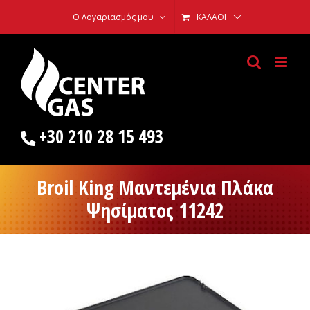
Skip
Ο Λογαριασμός μου
ΚΑΛΆΘΙ
to
content
+30 210 28 15 493
Broil King Μαντεμένια Πλάκα
Ψησίματος 11242