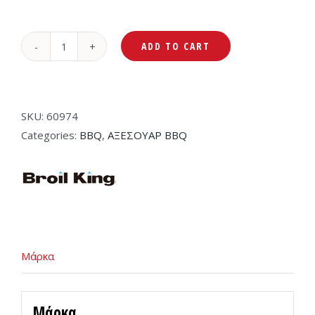
ADD TO CART
Broil
King
Γάντι
Ψησίματος
SKU:
60974
Grilling
Categories:
BBQ
,
ΑΞΕΣΟΥΑΡ BBQ
Mitt
60974
quantity
Μάρκα
Μάρκα