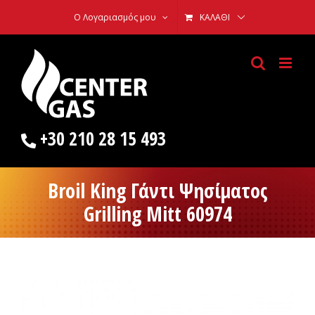
Skip
Ο Λογαριασμός μου
ΚΑΛΆΘΙ
to
content
+30 210 28 15 493
Broil King Γάντι Ψησίματος
Grilling Mitt 60974