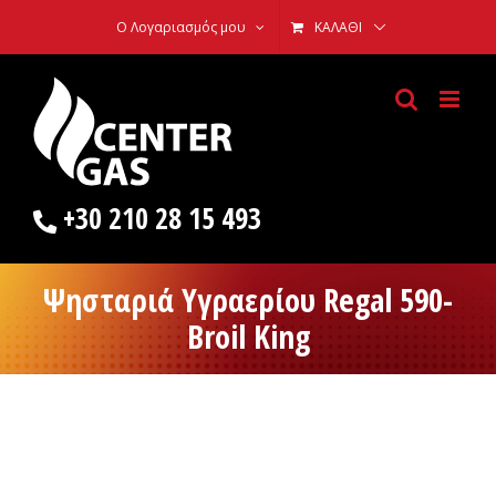
Skip
Ο Λογαριασμός μου
ΚΑΛΆΘΙ
to
content
+30 210 28 15 493
Ψησταριά Υγραερίου Regal 590-
Broil King