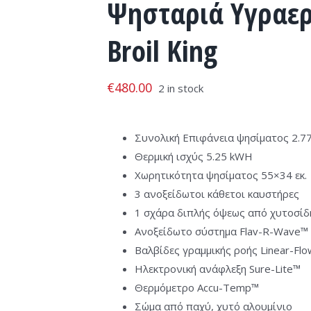
Ψησταριά Υγραερί
Broil King
€
480.00
2 in stock
Συνολική Επιφάνεια ψησίματος 2.774
Θερμική ισχύς 5.25 kWH
Χωρητικότητα ψησίματος 55×34 εκ.
3 ανοξείδωτοι κάθετοι καυστήρες
1 σχάρα διπλής όψεως από χυτοσί
Ανοξείδωτο σύστημα Flav-R-Wave™
Βαλβίδες γραμμικής ροής Linear-Fl
Ηλεκτρονική ανάφλεξη Sure-Lite™
Θερμόμετρο Accu-Temp™
Σώμα από παχύ, χυτό αλουμίνιο