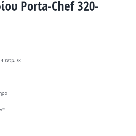
ου Porta-Chef 320-
 τετρ. εκ.
δηρο
ow™