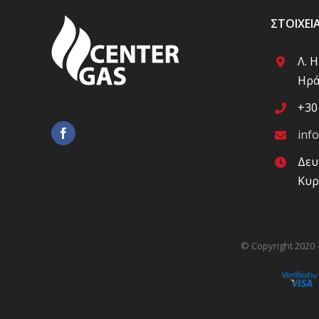
ΣΤΟΙΧΕΊ
Λ. 
Ηρά
+30
inf
Δευ
Κυρ
© Copyright 2020 