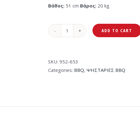
Βάθος:
51 cm
Βάρος:
20 kg
ADD TO CART
Ψησταριά
Υγραερίου
Porta-
Chef
SKU:
952-653
320-
Categories:
BBQ
,
ΨΗΣΤΑΡΙΕΣ BBQ
Broil
King
quantity