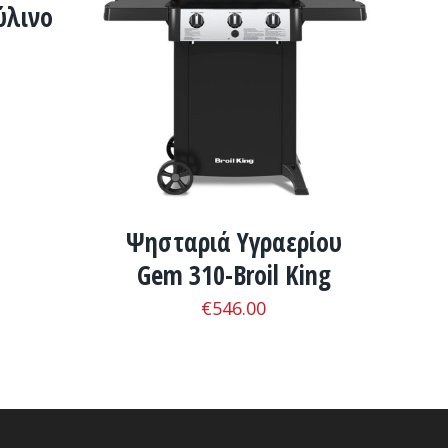
ύλινο
ADD TO CART
/
ΛΕΠΤΟΜΈΡΕΙΕΣ
Ψησταριά Υγραερίου
Gem 310-Broil King
€
546.00