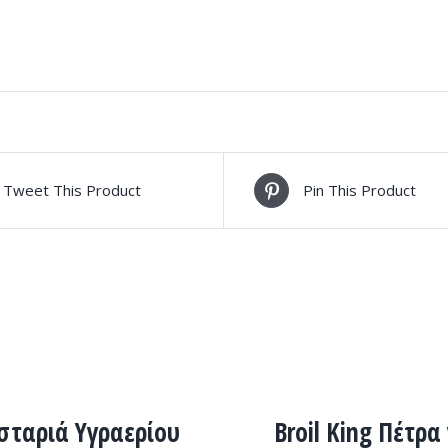
Tweet This Product
Pin This Product
ADD
TO
ΕΙΕΣ
CART
/
ταριά Υγραερίου
Broil King Πέτρα
ΛΕΠΤΟΜΈΡΕΙΕΣ