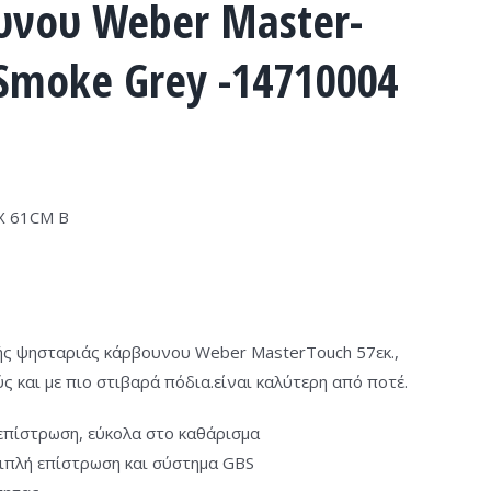
νου Weber Master-
 Smoke Grey -14710004
X 61CM Β
ής ψησταριάς κάρβουνου Weber MasterTouch 57εκ.,
 και με πιο στιβαρά πόδια.είναι καλύτερη από ποτέ.
 επίστρωση, εύκολα στο καθάρισμα
ριπλή επίστρωση και σύστημα GBS