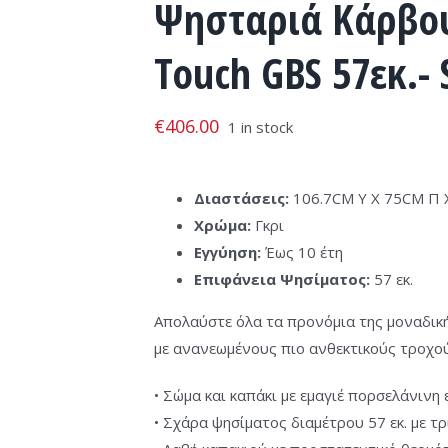
Ψησταριά Κάρβου
Touch GBS 57εκ.-
€
406.00
1 in stock
Διαστάσεις:
106.7CM Υ X 75CM Π 
Χρώμα:
Γκρι
Εγγύηση:
Έως 10 έτη
Επιφάνεια Ψησίματος:
57 εκ.
Απολαύστε όλα τα προνόμια της μοναδικ
με ανανεωμένους πιο ανθεκτικούς τροχούς
• Σώμα και καπάκι με εμαγιέ πορσελάνινη
• Σχάρα ψησίματος διαμέτρου 57 εκ. με τ