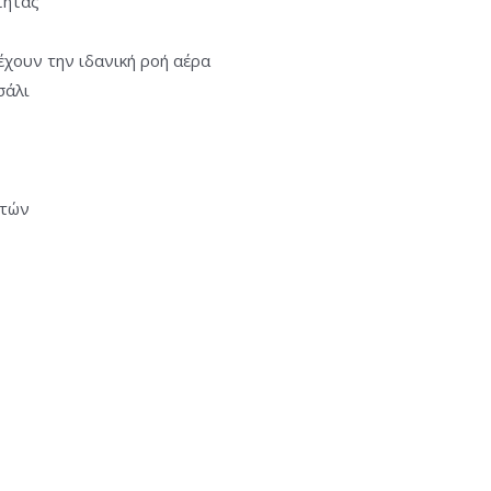
τητας
έχουν την ιδανική ροή αέρα
σάλι
ετών