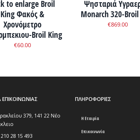
ck to enlarge Broil
Ψησταριά Υγραε
King Φακός &
Monarch 320-Broil
Χρονόμετρο
€
869.00
μπεκιου-Broil King
€
60.00
Α ΕΠΙΚΟΙΝΩΝΊΑΣ
ΠΛΗΡΟΦΟΡΊΕΣ
Ηρακλείου 379, 141 22 Νέο
Η Εταιρία
κλειο
Επικοινωνία
 210 28 15 493