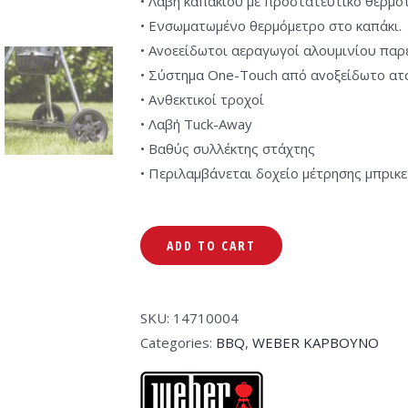
• Λαβή καπακιού με προστατευτικό θερμό
• Ενσωματωμένο θερμόμετρο στο καπάκι.
• Αvοεείδωτοι αεραγωγοί αλουμινίου παρ
• Σύστημα One-Touch από αvοξείδωτο ατ
• Ανθεκτικοί τροχοί
• Λαβή Tuck-Away
• Βαθύς συλλέκτης στάχτης
• Περιλαμβάνεται δοχείο μέτρησης μπpικ
ADD TO CART
SKU:
14710004
Categories:
BBQ
,
WEBER ΚΑΡΒΟΥΝΟ