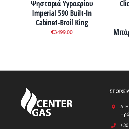
Ψησταριά Υγραερίου
Cli
Imperial 590 Built-In
Cabinet-Broil King
Μπάρ
€
3499.00
ΣΤΟΙΧΕΊ
Λ. 
Ηρά
+30