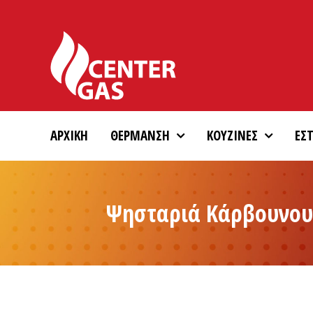
Skip
to
content
ΑΡΧΙΚΗ
ΘΕΡΜΑΝΣΗ
ΚΟΥΖΙΝΕΣ
ΕΣΤ
Ψησταριά Κάρβουνου 