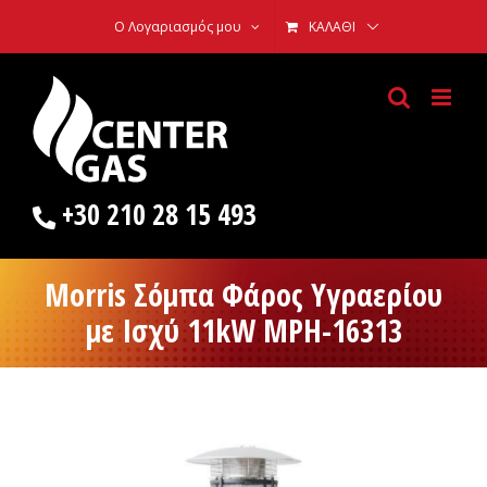
Skip
Ο Λογαριασμός μου
ΚΑΛΆΘΙ
to
content
+30 210 28 15 493
Morris Σόμπα Φάρος Υγραερίου
με Ισχύ 11kW MPH-16313