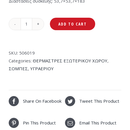
Διαστάσεις συσκευής: 53,7×53,7×183
ADD TO CART
Morris
Σόμπα
Φάρος
Υγραερίου
SKU:
506019
με
Categories:
ΘΕΡΜΑΣΤΡΕΣ ΕΞΩΤΕΡΙΚΟΥ ΧΩΡΟΥ
,
Ισχύ
ΣΟΜΠΕΣ
,
ΥΓΡΑΕΡΙΟΥ
11kW
MPH-
16313
quantity
Share On Facebook
Tweet This Product
Pin This Product
Email This Product